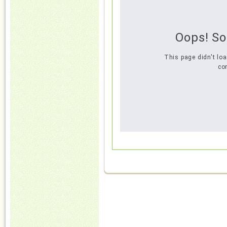
Oops! S
This page didn't lo
con