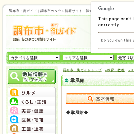
調布市・街ガイド | 調布市のタウン情報サイト 観光にも使える！調布市の情
This page can't
correctly.
Do you own this 
調布市・街ガイドトップ
»教育・教養
»
掌風館
◆掌風館◆