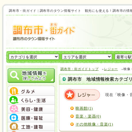
調布市・街ガイド | 調布市のタウン情報サイト 観光にも使える！調布市の情
調布市・街ガイドトップ
»
レジャー
»映像
調布市 地域情報検索カテゴ
現在「映像・
映画館(1)
音楽・楽器(0)
その他映像・音楽(1)