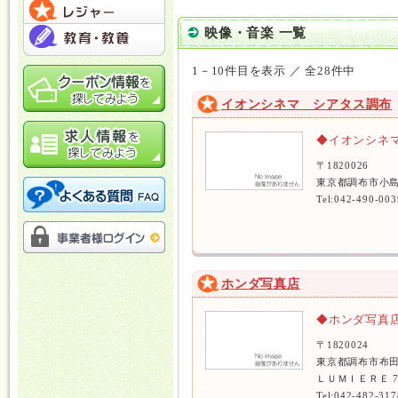
映像・音楽 一覧
1－10件目を表示 ／ 全28件中
イオンシネマ シアタス調布
◆イオンシネ
〒1820026
東京都調布市小島
Tel:042-490-003
ホンダ写真店
◆ホンダ写真
〒1820024
東京都調布市布田
ＬＵＭＩＥＲＥ 
Tel:042-482-317