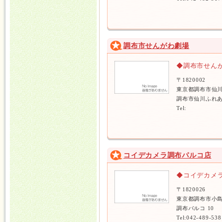
調布市せんがわ劇場
◆調布市せん
〒1820002
東京都調布市仙
調布市仙川ふれあ
Tel:
コイデカメラ調布パルコ店
◆コイデカメ
〒1820026
東京都調布市小島
調布パルコ 10
Tel:042-489-538