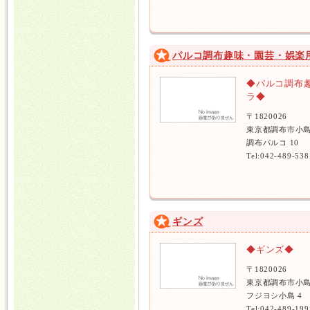
パルコ調布趣味・園芸・娯楽
◆パルコ調布
ラ◆
〒1820026
東京都調布市小島
調布パルコ 10
Tel:042-489-538
ギンズ
◆ギンズ◆
〒1820026
東京都調布市小島
フジヨシ小島 4
Tel:042-489-199