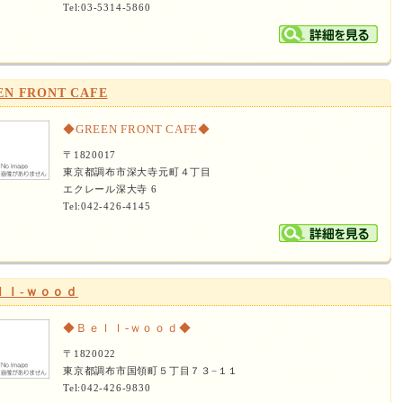
Tel:03-5314-5860
EN FRONT CAFE
◆GREEN FRONT CAFE◆
〒1820017
東京都調布市深大寺元町４丁目
エクレール深大寺 6
Tel:042-426-4145
ｌｌ‐ｗｏｏｄ
◆Ｂｅｌｌ‐ｗｏｏｄ◆
〒1820022
東京都調布市国領町５丁目７３−１１
Tel:042-426-9830