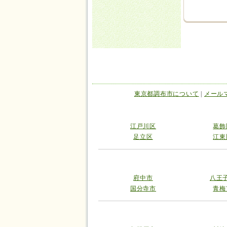
東京都調布市について
|
メール
江戸川区
葛飾
足立区
江東
府中市
八王
国分寺市
青梅