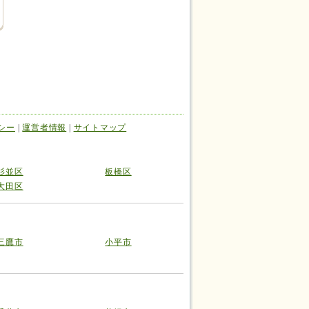
シー
|
運営者情報
|
サイトマップ
杉並区
板橋区
大田区
三鷹市
小平市