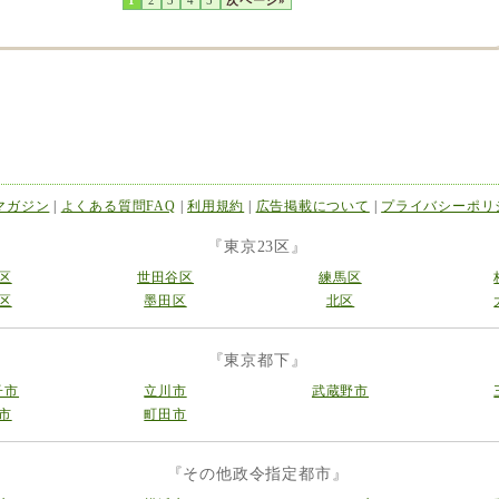
1
2
3
4
5
次ページ»
マガジン
|
よくある質問FAQ
|
利用規約
|
広告掲載について
|
プライバシーポリ
『東京23区』
区
世田谷区
練馬区
区
墨田区
北区
『東京都下』
子市
立川市
武蔵野市
市
町田市
『その他政令指定都市』