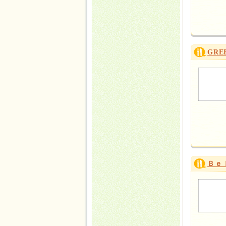
GRE
Ｂｅ