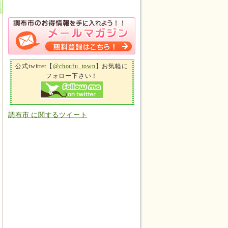
公式twitter【
@choufu_town
】お気軽に
フォロー下さい！
調布市 に関するツイート