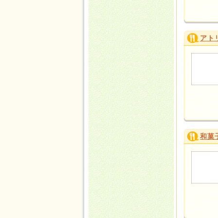
アト
和菓