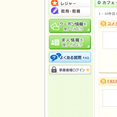
カフェ
1－10件目
コメ
FRE