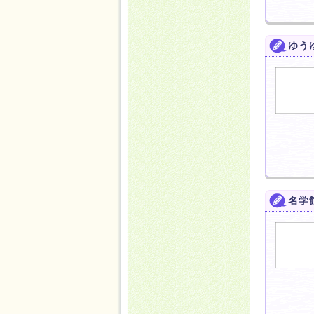
ゆう
名学