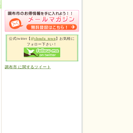
公式twitter【
@choufu_town
】お気軽に
フォロー下さい！
調布市 に関するツイート