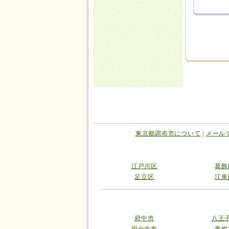
東京都調布市について
|
メール
江戸川区
葛飾
足立区
江東
府中市
八王