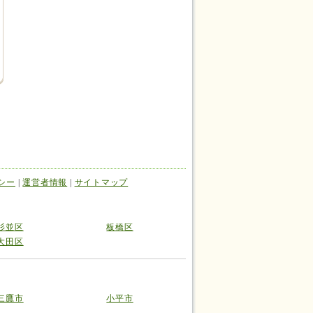
シー
|
運営者情報
|
サイトマップ
杉並区
板橋区
大田区
三鷹市
小平市