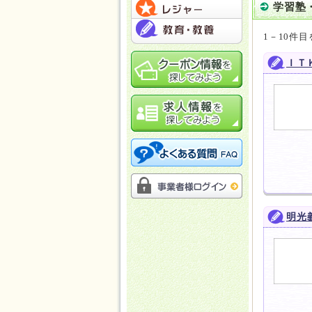
学習塾
1－10件目
ＩＴ
明光