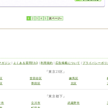
1
2
3
4
5
次ページ»
マガジン
|
よくある質問FAQ
|
利用規約
|
広告掲載について
|
プライバシーポリ
『東京23区』
区
世田谷区
練馬区
区
墨田区
北区
『東京都下』
子市
立川市
武蔵野市