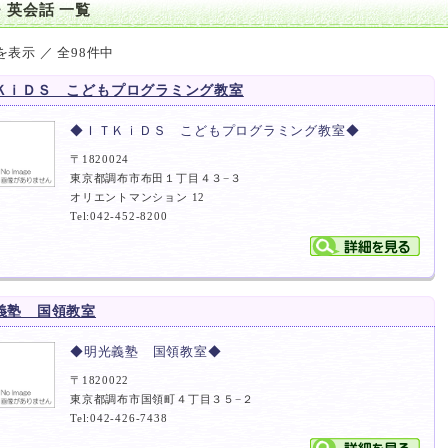
・英会話 一覧
を表示 ／ 全98件中
ＫｉＤＳ こどもプログラミング教室
◆ＩＴＫｉＤＳ こどもプログラミング教室◆
〒1820024
東京都調布市布田１丁目４３−３
オリエントマンション 12
Tel:042-452-8200
義塾 国領教室
◆明光義塾 国領教室◆
〒1820022
東京都調布市国領町４丁目３５−２
Tel:042-426-7438