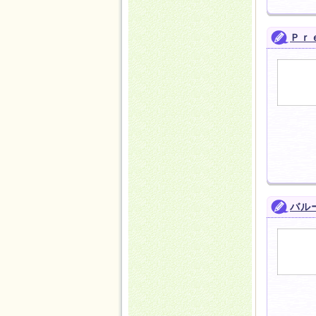
Ｐｒ
バル