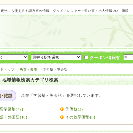
ト 観光にも使える！調布市の情報（グルメ・レジャー・習い事・求人情報 etc）満載
クーポン情報有
イドトップ
»
教育・教養
»学習塾・英会話
 地域情報検索カテゴリ検索
現在「学習塾・英会話」を選択しています。
高学習塾(72)
予備校(2)
話・外国語(18)
その他学習塾(6)