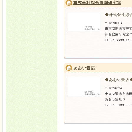
株式会社綜合庭園研究室
◆株式会社綜
〒1820003
東京都調布市若葉
綜合庭園研究室 
Tel:03-3300-152
あおい畳店
◆あおい畳店
〒1820024
東京都調布市布田
あおぃ畳店 2
Tel:042-490-566