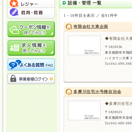
設備・管理 一覧
1－10件目を表示 ／ 全81件中
有限会社大東企画
◆有限会社大
〒1820036
東京都調布市飛田
ハイタウン大東 
Tel:042-499-398
多摩川住宅ホ号棟自治会
◆多摩川住宅
〒1820023
東京都調布市染
Tel:042-489-300