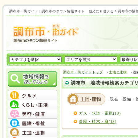
調布市・街ガイド | 調布市のタウン情報サイト 観光にも使える！調布市の情
調布市・街ガイドトップ
»
土地と建物
»設
調布市 地域情報検索カテゴ
現在「設備・
ガス・水道・電気(18)
造園・植木・庭(18)