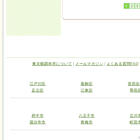
1
2
3
東京都調布市について
|
メールマガジン
|
よくある質問FAQ
江戸川区
葛飾区
世田谷
足立区
江東区
墨田
府中市
八王子市
立川
国分寺市
青梅市
町田