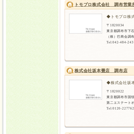
トモプロ株式会社 調布営業
◆トモプロ株
〒1820034
東京都調布市下石
（株）巴商会調布
Tel:042-484-243
株式会社坂本畳店 調布店
◆株式会社坂
〒1820022
東京都調布市国
第二エステートオ
Tel:0120-22776