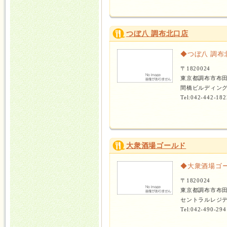
つぼ八 調布北口店
◆つぼ八 調布
〒1820024
東京都調布市布
間橋ビルディング
Tel:042-442-182
大衆酒場ゴールド
◆大衆酒場ゴ
〒1820024
東京都調布市布
セントラルレジデ
Tel:042-490-294