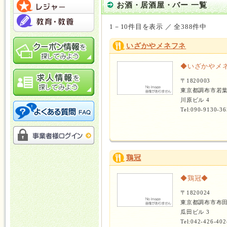
お酒・居酒屋・バー 一覧
1－10件目を表示 ／ 全388件中
いざかやメネフネ
◆いざかやメ
〒1820003
東京都調布市若
川原ビル 4
Tel:090-9130-36
鶏冠
◆鶏冠◆
〒1820024
東京都調布市布田
瓜田ビル 3
Tel:042-426-402