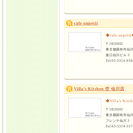
cafe unpetit
◆cafe unpeti
〒1820002
東京都調布市仙
坂口仙川ビル 3
Tel:03-5314-936
Villa’s Kitchen 空 仙川店
◆Villa’s Ki
〒1820002
東京都調布市仙
フレンテ仙川 3
Tel:03-5314-557