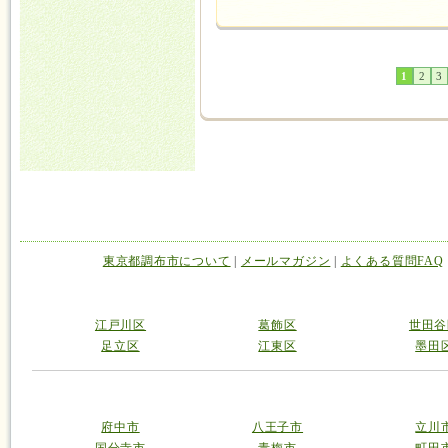
1
2
3
東京都調布市について
|
メールマガジン
|
よくある質問FAQ
江戸川区
葛飾区
世田谷
足立区
江東区
墨田
府中市
八王子市
立川