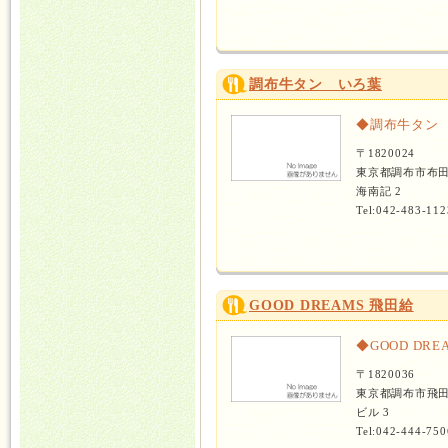
調布牛タン いろ葉
◆調布牛タン
〒1820024
東京都調布市布田
海南記 2
Tel:042-483-112
GOOD DREAMS 飛田給
◆GOOD DR
〒1820036
東京都調布市飛
ビル 3
Tel:042-444-750