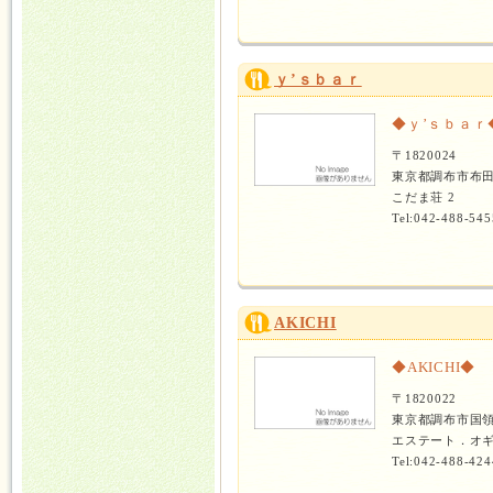
ｙ’ｓｂａｒ
◆ｙ’ｓｂａｒ
〒1820024
東京都調布市布田
こだま荘 2
Tel:042-488-545
AKICHI
◆AKICHI◆
〒1820022
東京都調布市国
エステート．オギ
Tel:042-488-424