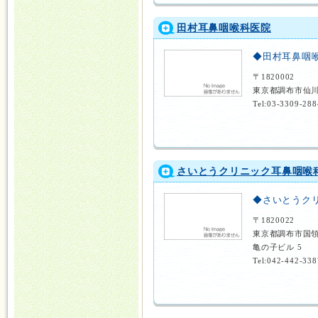
田村耳鼻咽喉科医院
◆田村耳鼻咽
〒1820002
東京都調布市仙
Tel:03-3309-288
さいとうクリニック耳鼻咽喉
◆さいとうク
〒1820022
東京都調布市国領
亀の子ビル 5
Tel:042-442-338