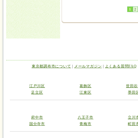
1
2
東京都調布市について
|
メールマガジン
|
よくある質問FAQ
江戸川区
葛飾区
世田谷
足立区
江東区
墨田
府中市
八王子市
立川
国分寺市
青梅市
町田