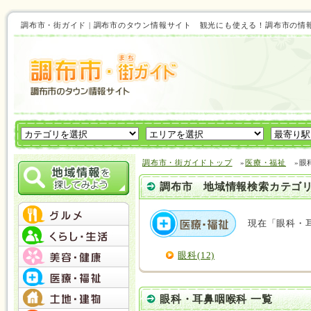
調布市・街ガイド | 調布市のタウン情報サイト 観光にも使える！調布市の情
調布市・街ガイドトップ
»
医療・福祉
»眼
調布市 地域情報検索カテゴ
現在「眼科・
眼科(12)
眼科・耳鼻咽喉科 一覧