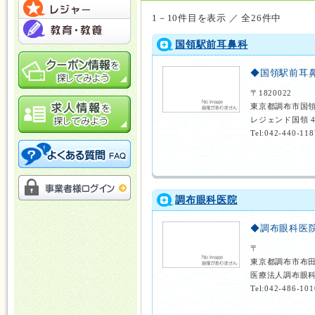
1－10件目を表示 ／ 全26件中
国領駅前耳鼻科
◆国領駅前耳
〒1820022
東京都調布市国領
レジェンド国領 
Tel:042-440-118
調布眼科医院
◆調布眼科医
〒
東京都調布市布
医療法人調布眼科
Tel:042-486-101