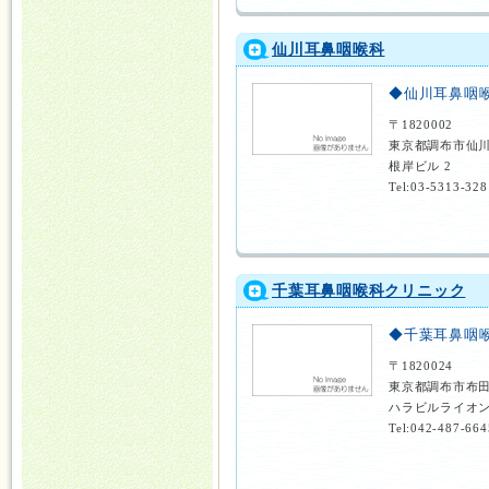
仙川耳鼻咽喉科
◆仙川耳鼻咽
〒1820002
東京都調布市仙川
根岸ビル 2
Tel:03-5313-328
千葉耳鼻咽喉科クリニック
◆千葉耳鼻咽
〒1820024
東京都調布市布田
ハラビルライオン
Tel:042-487-664