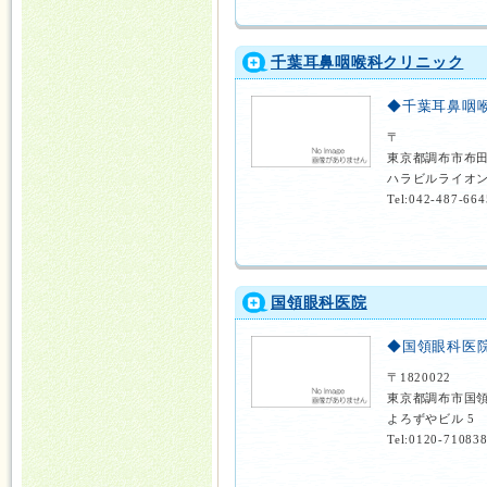
千葉耳鼻咽喉科クリニック
◆千葉耳鼻咽
〒
東京都調布市布
ハラビルライオン
Tel:042-487-664
国領眼科医院
◆国領眼科医
〒1820022
東京都調布市国領
よろずやビル 5
Tel:0120-71083