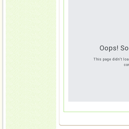
Oops! S
This page didn't lo
con