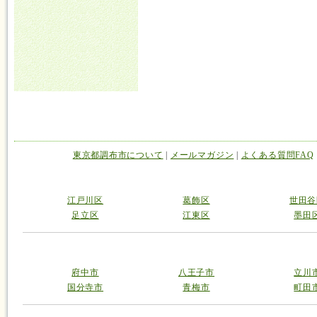
東京都調布市について
|
メールマガジン
|
よくある質問FAQ
江戸川区
葛飾区
世田谷
足立区
江東区
墨田
府中市
八王子市
立川
国分寺市
青梅市
町田