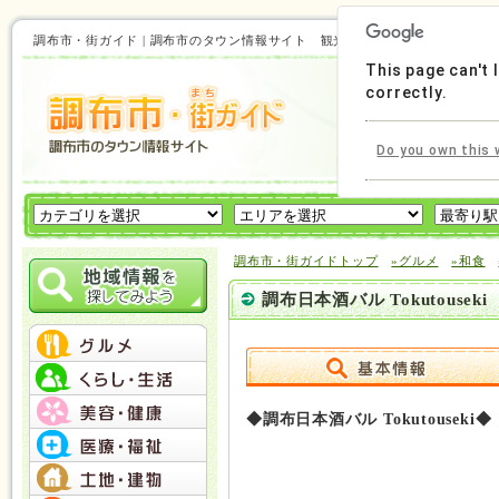
調布市・街ガイド | 調布市のタウン情報サイト 観光にも使える！調布市の情
This page can't
correctly.
Do you own this 
調布市・街ガイドトップ
»グルメ
»和食
調布日本酒バル Tokutouseki
◆調布日本酒バル Tokutouseki◆