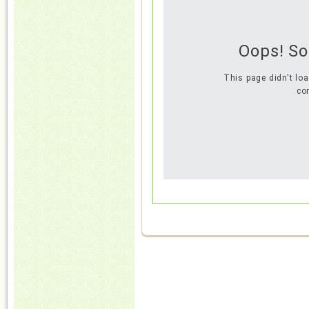
Oops! S
This page didn't lo
con