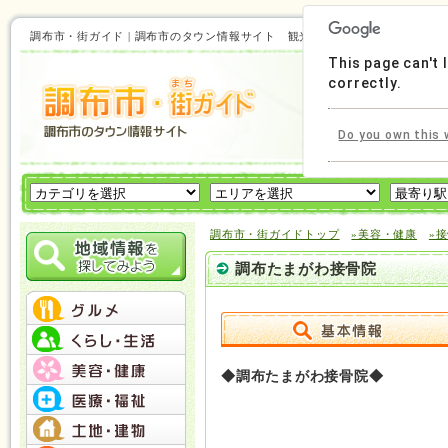
調布市・街ガイド | 調布市のタウン情報サイト 観光にも使える！調布市の情
This page can't
correctly.
Do you own this 
調布市・街ガイドトップ
»美容・健康
»
調布たまがわ接骨院
◆調布たまがわ接骨院◆